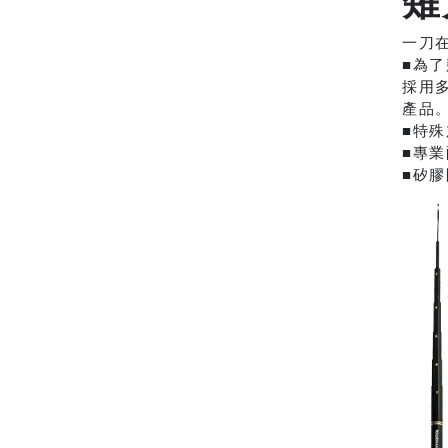
薙
一刀
■為了
採用多
產品
■特殊
■專業
■矽