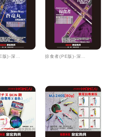
蒼竜丸(PE版)-深海並継船竿
掠食者(PE版)-深海並継船竿