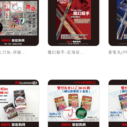
舞惑-太刀魚-岸拋天亞
魔幻殺手-近海並継船竿