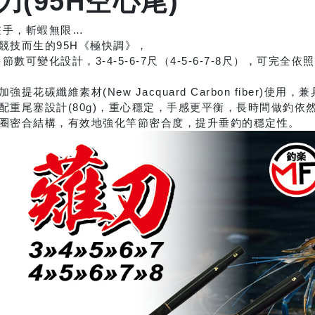
刀(95H空心尾)
在手，斬蝦無限…
競技而生的95H《極快調》，
節數可變化設計，3-4-5-6-7尺（4-5-6-7-8尺），可
。
加強提花碳纖維素材(New Jacquard Carbon fiber)使
配重尾塞設計(80g)，重心穩定，手感更平衡，長時間做釣依
膠圈密合結構，有效地強化竿節密合度，提升垂釣的穩定性。