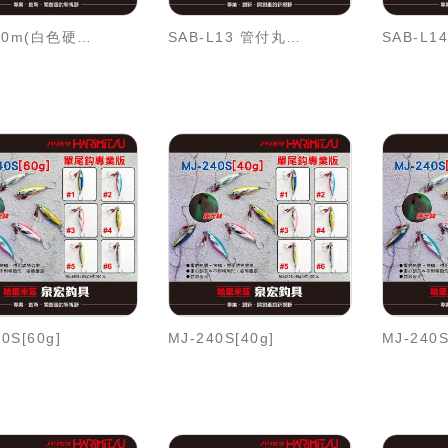
釣樂-50m(白色硬質PE)
SAB-L13 管付丸せいごSKIN鉤
0S[60g]
MJ-240S[40g]
MJ-240S